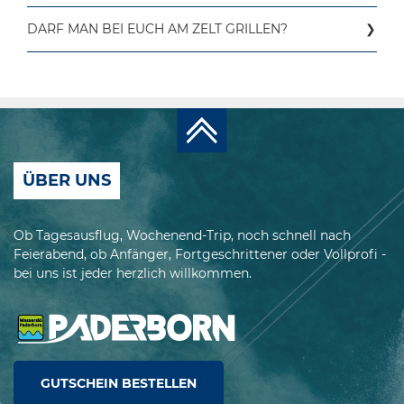
Gegen ein gemütliches mitgebrachtes Bier am
DARF MAN BEI EUCH AM ZELT GRILLEN?
Grill ist nichts einzuwenden.
Übermäßiger Alkoholkonsum ist nicht gestattet.
Grillen mit Holzkohlegrill ist auf der Zeltwiese nicht
erlaubt. Dort könnt ihr mit gasbetriebenen Geräten
grillen oder ihr bucht einen Grillplatz bei uns.
Grillen mit Holzkohle ist ausschließlich auf den
Stellplätzen im Parkplatzbereich möglich.
ÜBER UNS
Ob Tagesausflug, Wochenend-Trip, noch schnell nach
Feierabend, ob Anfänger, Fortgeschrittener oder Vollprofi -
bei uns ist jeder herzlich willkommen.
GUTSCHEIN BESTELLEN